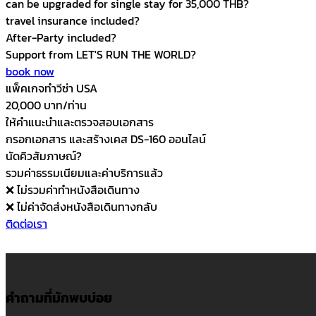
can be upgraded for single stay for 35,000 THB
?
travel insurance included
?
After-Party included
?
Support from LET'S RUN THE WORLD
?
book now
แพ็คเกจทำวีซ่า USA
20,000 บาท/ท่าน
ให้คำแนะนำและตรวจสอบเอกสาร
กรอกเอกสาร และสร้างเคส DS-160 ออนไลน์
นัดคิวสัมภาษณ์
?
รวมค่าธรรมเนียมและค่าบริการแล้ว
❌ ไม่รวมค่าทำหนังสือเดินทาง
❌ ไม่ค่าจัดส่งหนังสือเดินทางกลับ
ติดต่อเรา
คำถามที่มักพบบ่อย