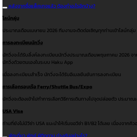
หลังจากซื้อแพ็คเกจแล้ว ต้องทำอะไรอีกบ้าง?
ไลน์กลุ่ม
ประมาณเดือนเมษายน 2026 ทีมงานจะติดต่อเชิญทุกท่านเข้าไลน์กลุ่ม เ
การลงทะเบียนนักวิ่ง
นักวิ่งจะได้รับลิ้งค์ลงทะเบียนนักวิ่งประมาณเดือนพฤษภาคม 2026 
นักวิ่งด้วยตนเองในระบบ Haku App
เมื่อลงทะเบียนสำเร็จ นักวิ่งจะได้รับอีเมลยืนยันการลงทะเบียน
การเลือกรอบเรือ Ferry/Shuttle Bus/Expo
นักวิ่งจะต้องเข้าไปทำการเลือกวิธีการเดินทางไปจุดปล่อยตัว ประมาณ
USA Visa
ท่านที่ยังไม่มีวีซ่า USA แนะนำให้เริ่มขอวีซ่า B1/B2 ได้เลย เนื่องจากค
พักเดี่ยว พักคู่ ผู้ติดตาม ต่างกันอย่างไร?