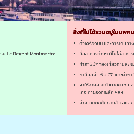
สิ่งที่ไม่ได้รวมอยู่ในแพค
ตั๋วเครื่องบิน และการเดินทา
โรงแรม Le Regent Montmartre
มื้ออาหารต่างๆ ที่ไม่ใช่อาห
ค่าภาษีนักท่องเที่ยวท่านละ €
ภาษีมูลค่าเพิ่ม 7% และค่าภาษ
ค่าใช้จ่ายส่วนตัวต่างๆ เช่น ค
เกจ ค่าของที่ระลึก ฯลฯ
ค่าความผกผันของอัตราแลกเป