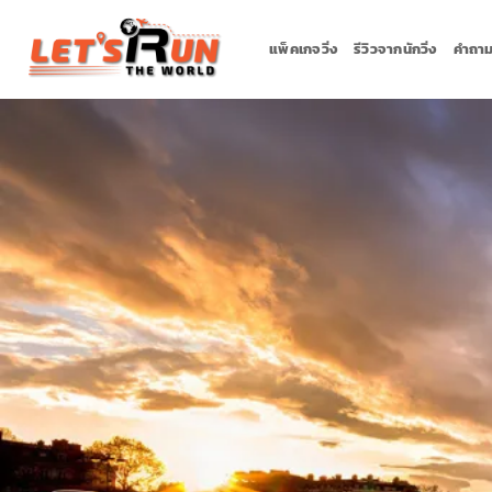
Skip
to
แพ็คเกจวิ่ง
รีวิวจากนักวิ่ง
คำถาม
content