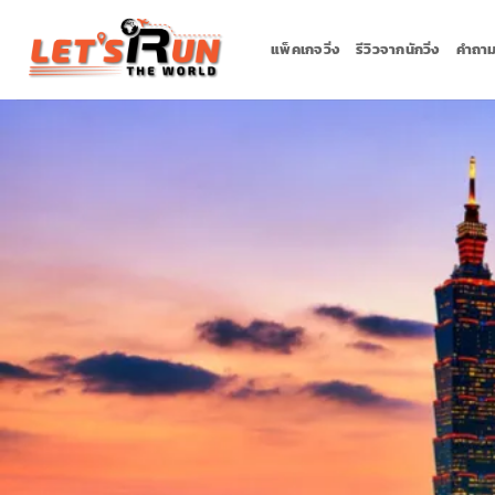
Skip
to
แพ็คเกจวิ่ง
รีวิวจากนักวิ่ง
คำถาม
content