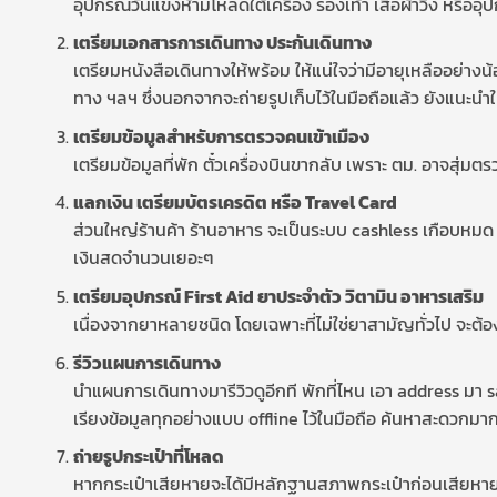
อุปกรณ์วันแข่งห้ามโหลดใต้เครื่อง รองเท้า เสื้อผ้าวิ่ง หรืออุ
เตรียมเอกสารการเดินทาง ประกันเดินทาง
เตรียมหนังสือเดินทางให้พร้อม ให้แน่ใจว่ามีอายุเหลืออย่างน
ทาง ฯลฯ ซึ่งนอกจากจะถ่ายรูปเก็บไว้ในมือถือแล้ว ยังแนะนำให
เตรียมข้อมูลสำหรับการตรวจคนเข้าเมือง
เตรียมข้อมูลที่พัก ตั๋วเครื่องบินขากลับ เพราะ ตม. อาจสุ่มตรวจ
แลกเงิน เตรียมบัตรเครดิต หรือ Travel Card
ส่วนใหญ่ร้านค้า ร้านอาหาร จะเป็นระบบ cashless เกือบหมด 
เงินสดจำนวนเยอะๆ
เตรียมอุปกรณ์ First Aid ยาประจำตัว วิตามิน อาหารเสริม
เนื่องจากยาหลายชนิด โดยเฉพาะที่ไม่ใช่ยาสามัญทั่วไป จะต้อ
รีวิวแผนการเดินทาง
นำแผนการเดินทางมารีวิวดูอีกที พักที่ไหน เอา address มา sav
เรียงข้อมูลทุกอย่างแบบ offline ไว้ในมือถือ ค้นหาสะดวกมา
ถ่ายรูปกระเป๋าที่โหลด
หากกระเป๋าเสียหายจะได้มีหลักฐานสภาพกระเป๋าก่อนเสียหาย ห