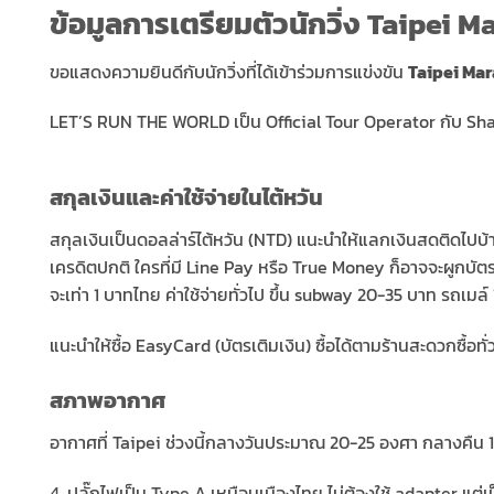
ข้อมูลการเตรียมตัวนักวิ่ง Taipei 
ขอแสดงความยินดีกับนักวิ่งที่ได้เข้าร่วมการแข่งขัน
Taipei Ma
LET’S RUN THE WORLD เป็น Official Tour Operator กับ Sha
สกุลเงินและค่าใช้จ่ายในไต้หวัน
สกุลเงินเป็นดอลล่าร์ไต้หวัน (NTD) แนะนำให้แลกเงินสดติดไปบ้า
เครดิตปกติ ใครที่มี Line Pay หรือ True Money ก็อาจจะผูกบัตร
จะเท่า 1 บาทไทย ค่าใช้จ่ายทั่วไป ขึ้น subway 20-35 บาท รถเมล์
แนะนำให้ซื้อ EasyCard (บัตรเติมเงิน) ซื้อได้ตามร้านสะดวกซื้อทั
สภาพอากาศ
อากาศที่ Taipei ช่วงนี้กลางวันประมาณ 20-25 องศา กลางคืน 1
4. ปลั๊กไฟเป็น Type A เหมือนเมืองไทย ไม่ต้องใช้ adapter แต่