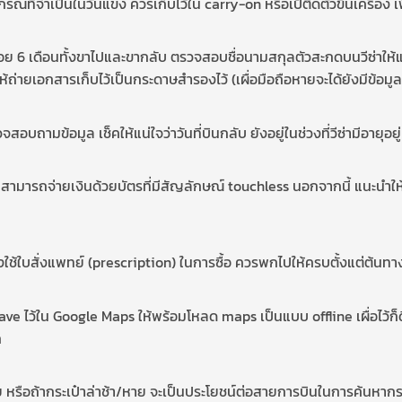
ปกรณ์ที่จำเป็นในวันแข่ง ควรเก็บไว้ใน carry-on หรือเป้ติดตัวขึ้นเครื่อง
้อย 6 เดือนทั้งขาไปและขากลับ ตรวจสอบชื่อนามสกุลตัวสะกดบนวีซ่าให้แน่
้ถ่ายเอกสารเก็บไว้เป็นกระดาษสำรองไว้ (เผื่อมือถือหายจะได้ยังมีข้อมูล
สอบถามข้อมูล เช็คให้แน่ใจว่าวันที่บินกลับ ยังอยู่ในช่วงที่วีซ่ามีอายุอยู่
สามารถจ่ายเงินด้วยบัตรที่มีสัญลักษณ์ touchless นอกจากนี้ แนะนำให้แ
งใช้ใบสั่งแพทย์ (prescription) ในการซื้อ ควรพกไปให้ครบตั้งแต่ต้นท
e ไว้ใน Google Maps ให้พร้อมโหลด maps เป็นแบบ offline เผื่อไว้ก็ดี ส
ก
รือถ้ากระเป๋าล่าช้า/หาย จะเป็นประโยชน์ต่อสายการบินในการค้นหากระเป