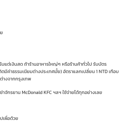
ทย
บแต่เงินสด ถ้าร้านอาหารใหญ่ๆ หรือร้านค้าทั่วไป รับบัตร
ดิตมีค่าธรรมเนียมต่างประเทศมั้ย) อัตราแลกเปลี่ยน 1 NTD เกือบ
ไม่ต่างจากกรุงเทพ
ื้อ เช่าจักรยาน McDonald KFC ฯลฯ ใช้จ่ายได้ทุกอย่างเลย
เผื่อด้วย