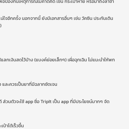
 เพื่อป้องกันเหตุการณ์ไม่คาดคิด เช่น กระเป๋าหาย หรือมาถึงล่าช้า
ใจอีกครั้ง นอกจากนี้ ยังมีเอกสารอื่นๆ เช่น วัคซีน ประกันเดิน
)
ลกเงินสดไว้บ้าง (แบงค์ย่อยเล็กๆ) เผื่อฉุกเฉิน ไม่แนะนำให้พก
าง และควรเป็นยาที่มีฉลากชัดเจน
่วนตัวจะใช้ app ชื่อ TripIt เป็น app ที่มีประโยชน์มากๆ จัด
๋าได้เร็วขึ้น