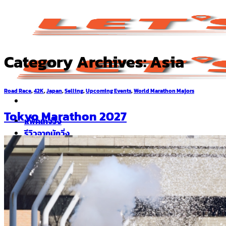
Skip
to
content
Category Archives:
Asia
Road Race
,
42K
,
Japan
,
Selling
,
Upcoming Events
,
World Marathon Majors
Tokyo Marathon 2027
แพ็คเกจวิ่ง
รีวิวจากนักวิ่ง
คำถามที่พบบ่อย
ภาพความสำเร็จที่ผ่านมา
เกี่ยวกับเรา
0
Cart