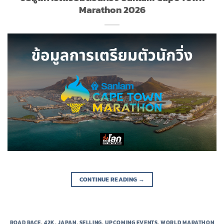
Marathon 2026
CONTINUE READING
→
ROAD RACE
,
42K
,
JAPAN
,
SELLING
,
UPCOMING EVENTS
,
WORLD MARATHON