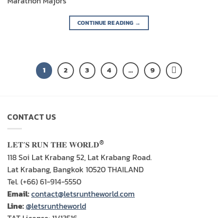
Marathon Majors
CONTINUE READING
→
1
2
3
4
…
9
CONTACT US
®
𝐋𝐄𝐓’𝐒 𝐑𝐔𝐍 𝐓𝐇𝐄 𝐖𝐎𝐑𝐋𝐃
118 Soi Lat Krabang 52, Lat Krabang Road.
Lat Krabang, Bangkok 10520 THAILAND
Tel. (+66) 61-914-5550
Email:
contact@letsruntheworld.com
Line:
@letsruntheworld
TAT License: 11/13516