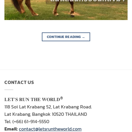
CONTINUE READING
→
CONTACT US
®
𝐋𝐄𝐓’𝐒 𝐑𝐔𝐍 𝐓𝐇𝐄 𝐖𝐎𝐑𝐋𝐃
118 Soi Lat Krabang 52, Lat Krabang Road.
Lat Krabang, Bangkok 10520 THAILAND
Tel. (+66) 61-914-5550
Email:
contact@letsruntheworld.com