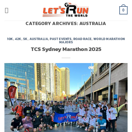
Skip
to
0
content
CATEGORY ARCHIVES:
AUSTRALIA
10K
,
42K
,
5K
,
AUSTRALIA
,
PAST EVENTS
,
ROAD RACE
,
WORLD MARATHON
MAJORS
TCS Sydney Marathon 2025